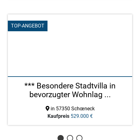
TOP-ANGEBOT
*** Besondere Stadtvilla in
bevorzugter Wohnlag ...
in 57350 Schœneck
Kaufpreis
529.000 €
1
2
3