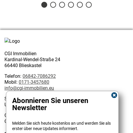
1
2
3
4
5
6
CGI Immobilien
Kardinal-Wendel-Straße 24
66440 Blieskastel
Telefon:
06842-7086292
Mobil:
0171-3457680
info@cgi-immobilien.eu
Steuernummer: 075/222/02627
Abonnieren Sie unseren
USt-IdNr.: DE 314128585
Newsletter
Geschäftsinhaber:
Kundenbewertungen und Erfahrungen zu
Christophe Garattoni Geprüfter Immobilienmakler IHK
Melden Sie sich heute kostenlos an und werden Sie als
CGI Immobilien
erster über neue Updates informiert.