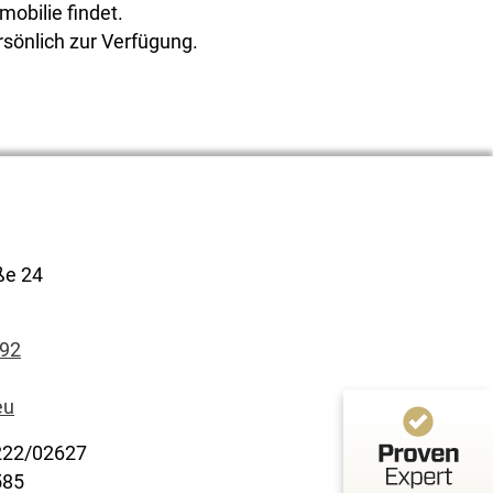
mobilie findet.
rsönlich zur Verfügung.
Kundenbewertungen und Erfahrungen zu
CGI Immobilien
100%
SEHR GUT
Empfehlungen auf
ße 24
ProvenExpert.com
4,90 / 5,00
92
2
Bewertungen auf ProvenExpert.com
eu
Profil ansehen
222/02627
Erfahren Sie mehr über dieses Bewertungssiegel
585