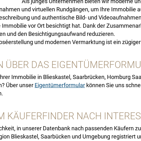
Als junges Unternehmen bieten wir moderne u
nahmen und virtuellen Rundgängen, um Ihre Immobilie au
schreibung und authentische Bild- und Videoaufnahmen, 
die Immobilie vor Ort besichtigt hat. Dank der Zusammenar
ren und den Besichtigungsaufwand reduzieren.
poséerstellung und modernen Vermarktung ist ein zügige
N ÜBER DAS EIGENTÜMERFORMU
Ihrer Immobilie in Blieskastel, Saarbrücken, Homburg Sa
ln? Über unser
Eigentümerformular
können Sie uns schnel
n.
EM KÄUFERFINDER NACH INTERE
ichkeit, in unserer Datenbank nach passenden Käufern zu
egion Blieskastel, Saarbücken und Umgebung registriert