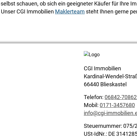
elbst schauen, ob sich ein geeigneter Käufer für Ihre Im
? Unser CGI Immobilien
Maklerteam
steht Ihnen gerne pe
CGI Immobilien
Kardinal-Wendel-Stra
66440 Blieskastel
Telefon:
06842-70862
Mobil:
0171-3457680
info@cgi-immobilien.
Steuernummer: 075/
USt-IdNr.: DE 314128