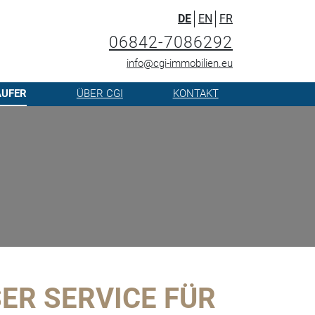
DE
EN
FR
06842-7086292
info@cgi-immobilien.eu
ÄUFER
ÜBER CGI
KONTAKT
ER SERVICE FÜR