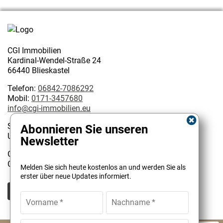
CGI Immobilien
Kardinal-Wendel-Straße 24
66440 Blieskastel
Telefon:
06842-7086292
Mobil:
0171-3457680
info@cgi-immobilien.eu
Steuernummer: 075/222/02627
Abonnieren Sie unseren
USt-IdNr.: DE 314128585
Newsletter
Geschäftsinhaber:
Kundenbewertungen und Erfahrungen zu
Christophe Garattoni Geprüfter Immobilienmakler IHK
Melden Sie sich heute kostenlos an und werden Sie als
CGI Immobilien
erster über neue Updates informiert.
SEHR GUT
100%
Empfehlungen auf
ProvenExpert.com
4,90 / 5,00