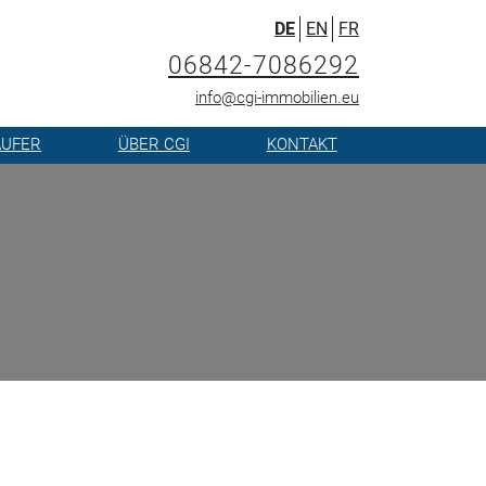
DE
EN
FR
06842-7086292
info@cgi-immobilien.eu
ÄUFER
ÜBER CGI
KONTAKT