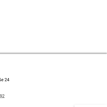
Kundenbewertungen und Erfahrungen zu
CGI Immobilien
100%
SEHR GUT
Empfehlungen auf
ße 24
ProvenExpert.com
4,90 / 5,00
92
2
Bewertungen auf ProvenExpert.com