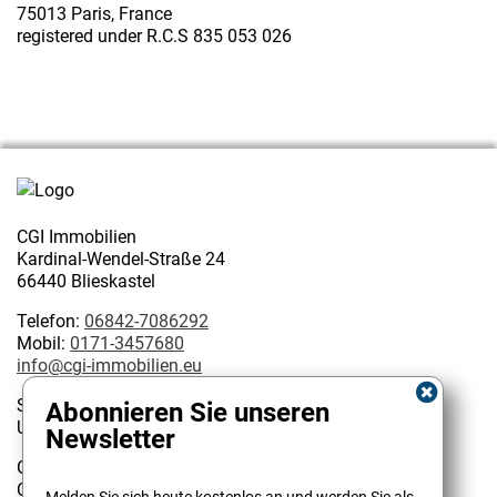
75013 Paris, France
registered under R.C.S 835 053 026
CGI Immobilien
Kardinal-Wendel-Straße 24
66440 Blieskastel
Telefon:
06842-7086292
Mobil:
0171-3457680
info@cgi-immobilien.eu
Steuernummer: 075/222/02627
Abonnieren Sie unseren
USt-IdNr.: DE 314128585
Newsletter
Geschäftsinhaber:
Kundenbewertungen und Erfahrungen zu
Christophe Garattoni Geprüfter Immobilienmakler IHK