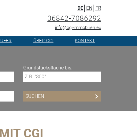
DE
EN
FR
06842-7086292
info@cgi-immobilien.eu
ÄUFER
ÜBER CGI
KONTAKT
Grundstücksfläche bis:
MIT CGI