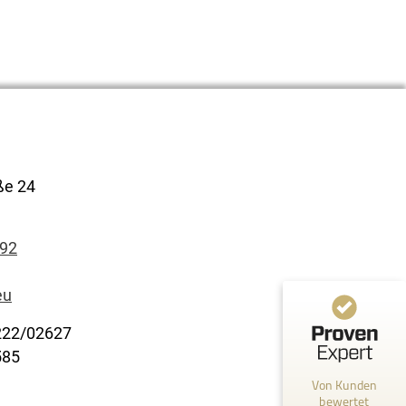
Kundenbewertungen und Erfahrungen zu
CGI Immobilien
100%
SEHR GUT
Empfehlungen auf
ße 24
ProvenExpert.com
4,90 / 5,00
92
2
Bewertungen auf ProvenExpert.com
eu
Profil ansehen
222/02627
Erfahren Sie mehr über dieses Bewertungssiegel
585
Von Kunden
Anonym
13.5.2025
bewertet
4.8