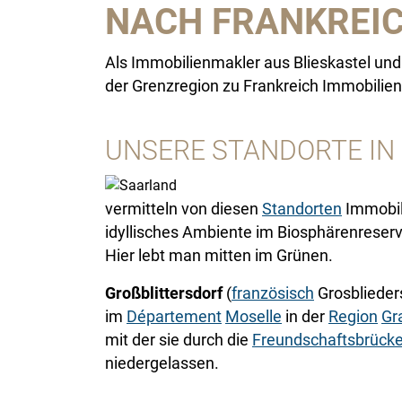
NACH FRANKREI
Als Immobilienmakler aus Blieskastel und
der Grenzregion zu Frankreich Immobilie
UNSERE STANDORTE IN
vermitteln von diesen
Standorten
Immobili
idyllisches Ambiente im Biosphärenreserv
Hier lebt man mitten im Grünen.
Großblittersdorf
(
französisch
Grosblieders
im
Département
Moselle
in der
Region
Gr
mit der sie durch die
Freundschaftsbrück
niedergelassen.