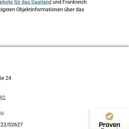
ebote für das Saarland
und Frankreich
tigsten Objektinformationen über das
Kundenbewertungen und Erfahrungen zu
CGI Immobilien
100%
SEHR GUT
Empfehlungen auf
ße 24
ProvenExpert.com
4,90 / 5,00
92
2
Bewertungen auf ProvenExpert.com
eu
Profil ansehen
222/02627