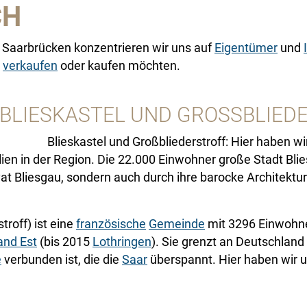
CH
 Saarbrücken konzentrieren wir uns auf
Eigentümer
und
n
verkaufen
oder kaufen möchten.
 BLIESKASTEL UND GROSSBLIED
Blieskastel und Großbliederstroff: Hier haben 
en in der Region. Die 22.000 Einwohner große Stadt Blies
at Bliesgau, sondern auch durch ihre barocke Architektu
troff) ist eine
französische
Gemeinde
mit 3296 Einwohne
and Est
(bis 2015
Lothringen
). Sie grenzt an Deutschlan
e
verbunden ist, die die
Saar
überspannt. Hier haben wir un