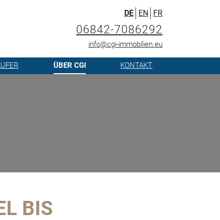
DE
EN
FR
06842-7086292
info@cgi-immobilien.eu
ÄUFER
ÜBER CGI
KONTAKT
L BIS