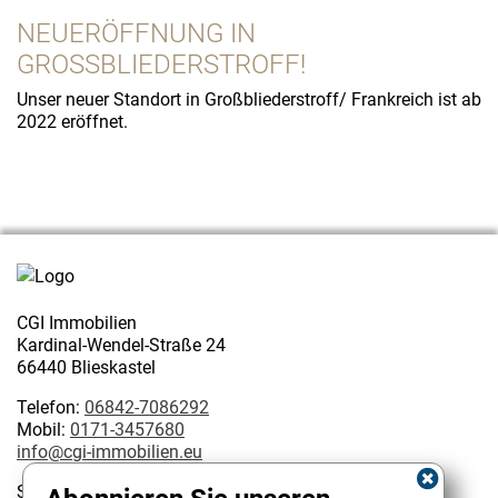
NEUERÖFFNUNG IN
GROSSBLIEDERSTROFF!
Unser neuer Standort in Großbliederstroff/ Frankreich ist ab
2022 eröffnet.
CGI Immobilien
Kardinal-Wendel-Straße 24
66440 Blieskastel
Telefon:
06842-7086292
Mobil:
0171-3457680
info@cgi-immobilien.eu
Steuernummer: 075/222/02627