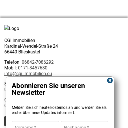
CGI Immobilien
Kardinal-Wendel-Straße 24
66440 Blieskastel
Telefon:
06842-7086292
Mobil:
0171-3457680
info@cgi-immobilien.eu
Steuernummer: 075/222/02627
Abonnieren Sie unseren
USt-IdNr.: DE 314128585
Newsletter
Geschäftsinhaber:
Kundenbewertungen und Erfahrungen zu
Christophe Garattoni Geprüfter Immobilienmakler IHK
Melden Sie sich heute kostenlos an und werden Sie als
CGI Immobilien
erster über neue Updates informiert.
SEHR GUT
100%
Empfehlungen auf