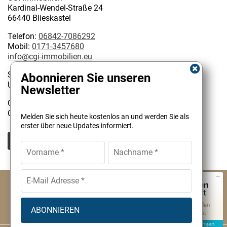
Kardinal-Wendel-Straße 24
66440 Blieskastel
Telefon:
06842-7086292
Mobil:
0171-3457680
info@cgi-immobilien.eu
Steuernummer: 075/222/02627
Abonnieren Sie unseren
USt-IdNr.: DE 314128585
Newsletter
Geschäftsinhaber:
Kundenbewertungen und Erfahrungen zu
Christophe Garattoni Geprüfter Immobilienmakler IHK
Melden Sie sich heute kostenlos an und werden Sie als
CGI Immobilien
erster über neue Updates informiert.
SEHR GUT
100%
Empfehlungen auf
ProvenExpert.com
4,90 / 5,00
© CGI Immobilien Christophe Garattoni
2
Impressum
AGB
Cookies
Datenschutz
Bewertungen auf ProvenExpert.com
Von Kunden
Datenverarbeitung
Widerrufsbelehrung
Kontakt
bewertet
Erfahren Sie mehr über dieses Bewertungssiegel
2 Bewertungen