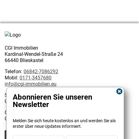
CGI Immobilien
Kardinal-Wendel-Straße 24
66440 Blieskastel
Telefon:
06842-7086292
Mobil:
0171-3457680
info@cgi-immobilien.eu
Steuernummer: 075/222/02627
Abonnieren Sie unseren
USt-IdNr.: DE 314128585
Newsletter
Geschäftsinhaber:
Kundenbewertungen und Erfahrungen zu
Christophe Garattoni Geprüfter Immobilienmakler IHK
Melden Sie sich heute kostenlos an und werden Sie als
CGI Immobilien
erster über neue Updates informiert.
SEHR GUT
100%