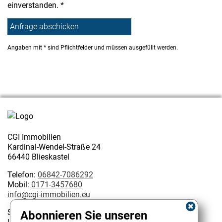
einverstanden. *
Angaben mit * sind Pflichtfelder und müssen ausgefüllt werden.
CGI Immobilien
Kardinal-Wendel-Straße 24
66440 Blieskastel
Telefon:
06842-7086292
Mobil:
0171-3457680
info@cgi-immobilien.eu
Steuernummer: 075/222/02627
Abonnieren Sie unseren