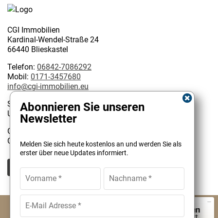
CGI Immobilien
Kardinal-Wendel-Straße 24
66440 Blieskastel
Telefon:
06842-7086292
Mobil:
0171-3457680
info@cgi-immobilien.eu
Steuernummer: 075/222/02627
Abonnieren Sie unseren
USt-IdNr.: DE 314128585
Newsletter
Geschäftsinhaber:
Kundenbewertungen und Erfahrungen zu
Christophe Garattoni Geprüfter Immobilienmakler IHK
Melden Sie sich heute kostenlos an und werden Sie als
CGI Immobilien
erster über neue Updates informiert.
SEHR GUT
100%
Empfehlungen auf
ProvenExpert.com
4,90 / 5,00
© CGI Immobilien Christophe Garattoni
2