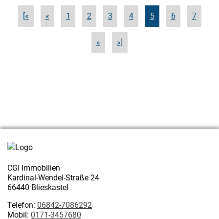
[«
«
1
2
3
4
5
6
7
»
»]
CGI Immobilien
Kardinal-Wendel-Straße 24
66440 Blieskastel
Telefon:
06842-7086292
Mobil:
0171-3457680