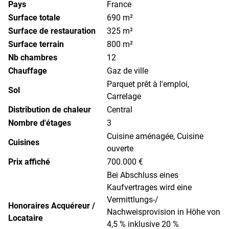
Pays
France
Surface totale
690 m²
Surface de restauration
325 m²
Surface terrain
800 m²
Nb chambres
12
Chauffage
Gaz de ville
Parquet prêt à l'emploi,
Sol
Carrelage
Distribution de chaleur
Central
Nombre d'étages
3
Cuisine aménagée, Cuisine
Cuisines
ouverte
Prix affiché
700.000 €
Bei Abschluss eines
Kaufvertrages wird eine
Vermittlungs-/
Honoraires Acquéreur /
Nachweisprovision in Höhe von
Locataire
4,5 % inklusive 20 %