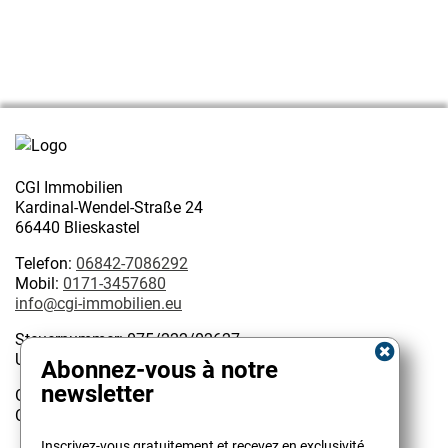
CGI Immobilien
Kardinal-Wendel-Straße 24
66440 Blieskastel
Telefon:
06842-7086292
Mobil:
0171-3457680
info@cgi-immobilien.eu
Steuernummer: 075/222/02627
USt-IdNr.: DE 314128585
Abonnez-vous à notre
newsletter
Geschäftsinhaber:
Christophe Garattoni Geprüfter Immobilienmakler IHK
Kundenbewertungen und Erfahrungen zu
Inscrivez-vous gratuitement et recevez en exclusivité
CGI Immobilien