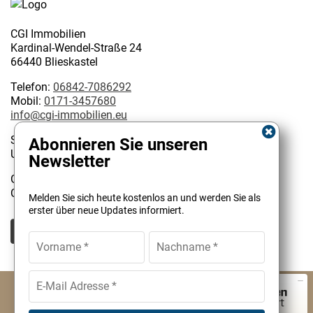
CGI Immobilien
Kardinal-Wendel-Straße 24
66440 Blieskastel
Telefon:
06842-7086292
Mobil:
0171-3457680
info@cgi-immobilien.eu
Steuernummer: 075/222/02627
Abonnieren Sie unseren
USt-IdNr.: DE 314128585
Newsletter
Geschäftsinhaber:
Kundenbewertungen und Erfahrungen zu
Christophe Garattoni Geprüfter Immobilienmakler IHK
Melden Sie sich heute kostenlos an und werden Sie als
CGI Immobilien
erster über neue Updates informiert.
SEHR GUT
100%
Empfehlungen auf
ProvenExpert.com
4,90 / 5,00
© CGI Immobilien Christophe Garattoni
2
Impressum
AGB
Cookies
Datenschutz
Bewertungen auf ProvenExpert.com