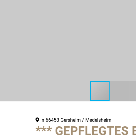
in 66453 Gersheim / Medelsheim
*** GEPFLEGTES 