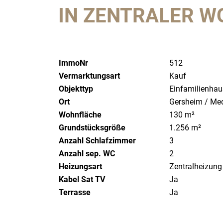
N ZENTRALER WO
ImmoNr
512
Vermarktungsart
Kauf
Objekttyp
Einfamilienhau
Ort
Gersheim / Me
Wohnfläche
130 m²
Grundstücksgröße
1.256 m²
Anzahl Schlafzimmer
3
Anzahl sep. WC
2
Heizungsart
Zentralheizung
Kabel Sat TV
Ja
Terrasse
Ja