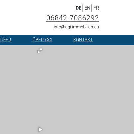
DE
EN
FR
06842-7086292
info@cgi-immobilien.eu
ÄUFER
ÜBER CGI
KONTAKT