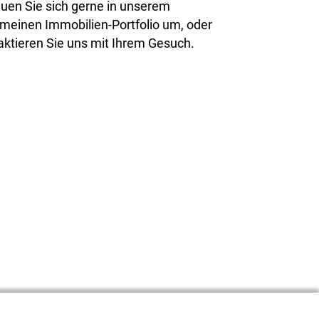
uen Sie sich gerne in unserem
emeinen Immobilien-Portfolio um, oder
aktieren Sie uns mit Ihrem Gesuch.
Ich bin mit 
Datenschutzer
einverstanden.
Kundenbewertungen und Erfahrungen zu
CGI Immobilien