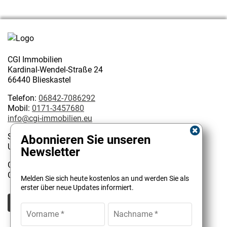
CGI Immobilien
Kardinal-Wendel-Straße 24
66440 Blieskastel
Telefon:
06842-7086292
Mobil:
0171-3457680
info@cgi-immobilien.eu
Steuernummer: 075/222/02627
Abonnieren Sie unseren
USt-IdNr.: DE 314128585
Newsletter
Geschäftsinhaber:
Kundenbewertungen und Erfahrungen zu
Christophe Garattoni Geprüfter Immobilienmakler IHK
Melden Sie sich heute kostenlos an und werden Sie als
CGI Immobilien
erster über neue Updates informiert.
SEHR GUT
100%
Empfehlungen auf
ProvenExpert.com
4,90 / 5,00