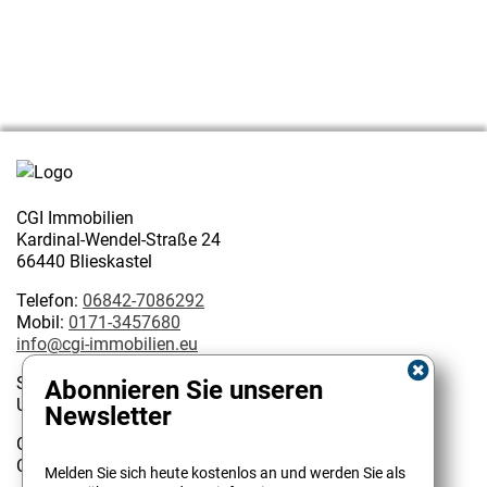
CGI Immobilien
Kardinal-Wendel-Straße 24
66440 Blieskastel
Telefon:
06842-7086292
Mobil:
0171-3457680
info@cgi-immobilien.eu
Steuernummer: 075/222/02627
Abonnieren Sie unseren
USt-IdNr.: DE 314128585
Newsletter
Geschäftsinhaber:
Kundenbewertungen und Erfahrungen zu
Christophe Garattoni Geprüfter Immobilienmakler IHK
Melden Sie sich heute kostenlos an und werden Sie als
CGI Immobilien