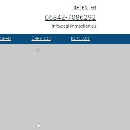
DE
EN
FR
06842-7086292
info@cgi-immobilien.eu
ÄUFER
ÜBER CGI
KONTAKT