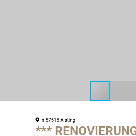
in 57515 Alsting
*** RENOVIERUNG