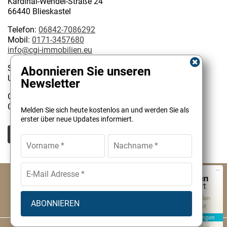
Kardinal-Wendel-Straße 24
66440 Blieskastel
Telefon:
06842-7086292
Mobil:
0171-3457680
info@cgi-immobilien.eu
Steuernummer: 075/222/02627
Abonnieren Sie unseren
USt-IdNr.: DE 314128585
Newsletter
Geschäftsinhaber:
Kundenbewertungen und Erfahrungen zu
Christophe Garattoni Geprüfter Immobilienmakler IHK
Melden Sie sich heute kostenlos an und werden Sie als
CGI Immobilien
erster über neue Updates informiert.
SEHR GUT
100%
Empfehlungen auf
ProvenExpert.com
4,90 / 5,00
© CGI Immobilien Christophe Garattoni
2
Impressum
AGB
Cookies
Datenschutz
Bewertungen auf ProvenExpert.com
Von Kunden
Datenverarbeitung
Widerrufsbelehrung
Kontakt
bewertet
Erfahren Sie mehr über dieses Bewertungssiegel
2 Bewertungen