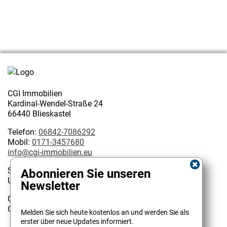
CGI Immobilien
Kardinal-Wendel-Straße 24
66440 Blieskastel
Telefon:
06842-7086292
Mobil:
0171-3457680
info@cgi-immobilien.eu
Steuernummer: 075/222/02627
Abonnieren Sie unseren
USt-IdNr.: DE 314128585
Newsletter
Geschäftsinhaber:
Kundenbewertungen und Erfahrungen zu
Christophe Garattoni Geprüfter Immobilienmakler IHK
Melden Sie sich heute kostenlos an und werden Sie als
CGI Immobilien
erster über neue Updates informiert.