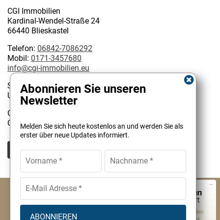
CGI Immobilien
Kardinal-Wendel-Straße 24
66440 Blieskastel
Telefon:
06842-7086292
Mobil:
0171-3457680
info@cgi-immobilien.eu
Steuernummer: 075/222/02627
Abonnieren Sie unseren
USt-IdNr.: DE 314128585
Newsletter
Geschäftsinhaber:
Kundenbewertungen und Erfahrungen zu
Christophe Garattoni Geprüfter Immobilienmakler IHK
Melden Sie sich heute kostenlos an und werden Sie als
CGI Immobilien
erster über neue Updates informiert.
SEHR GUT
100%
Empfehlungen auf
ProvenExpert.com
4,90 / 5,00
© CGI Immobilien Christophe Garattoni
2
Impressum
AGB
Cookies
Datenschutz
Bewertungen auf ProvenExpert.com
Von Kunden
Datenverarbeitung
Widerrufsbelehrung
Kontakt
bewertet