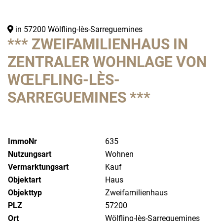
in 57200 Wölfling-lès-Sarreguemines
*** ZWEIFAMILIENHAUS IN
ZENTRALER WOHNLAGE VON
WŒLFLING-LÈS-
SARREGUEMINES ***
ImmoNr
635
Nutzungsart
Wohnen
Vermarktungsart
Kauf
Objektart
Haus
Objekttyp
Zweifamilienhaus
PLZ
57200
Ort
Wölfling-lès-Sarreguemines