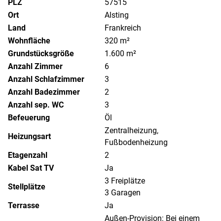
PLZ
57515
Ort
Alsting
Land
Frankreich
Wohnfläche
320 m²
Grundstücksgröße
1.600 m²
Anzahl Zimmer
6
Anzahl Schlafzimmer
3
Anzahl Badezimmer
2
Anzahl sep. WC
3
Befeuerung
Öl
Zentralheizung,
Heizungsart
Fußbodenheizung
Etagenzahl
2
Kabel Sat TV
Ja
3 Freiplätze
Stellplätze
3 Garagen
Terrasse
Ja
Außen-Provision: Bei einem