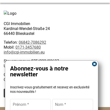
CGI Immobilien
Kardinal-Wendel-Straße 24
66440 Blieskastel
Telefon:
06842-7086292
Mobil:
0171-3457680
info@cgi-immobilien.eu
Steuernummer: 075/222/02627
USt-IdNr.: DE 314128585
Abonnez-vous à notre
newsletter
Geschäftsinhaber:
Christophe Garattoni Geprüfter Immobilienmakler IHK
Kundenbewertungen und Erfahrungen zu
Inscrivez-vous gratuitement et recevez en exclusivité
CGI Immobilien
nos nouveautés !
SEHR GUT
100%
Empfehlungen auf
ProvenExpert.com
4,90 / 5,00