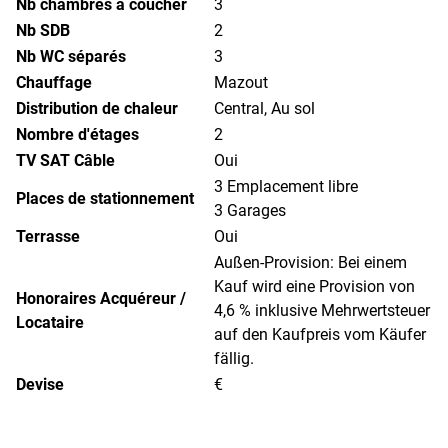
Nb chambres à coucher
3
Nb SDB
2
Nb WC séparés
3
Chauffage
Mazout
Distribution de chaleur
Central, Au sol
Nombre d'étages
2
TV SAT Câble
Oui
3 Emplacement libre
Places de stationnement
3 Garages
Terrasse
Oui
Außen-Provision: Bei einem
Kauf wird eine Provision von
Honoraires Acquéreur /
4,6 % inklusive Mehrwertsteuer
Locataire
auf den Kaufpreis vom Käufer
fällig.
Devise
€