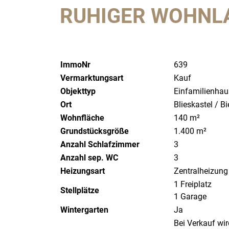
UHIGER WOHNLAG
ImmoNr
639
Vermarktungsart
Kauf
Objekttyp
Einfamilienhau
Ort
Blieskastel / B
Wohnfläche
140 m²
Grundstücksgröße
1.400 m²
Anzahl Schlafzimmer
3
Anzahl sep. WC
3
Heizungsart
Zentralheizung
1 Freiplatz
Stellplätze
1 Garage
Wintergarten
Ja
Bei Verkauf wi