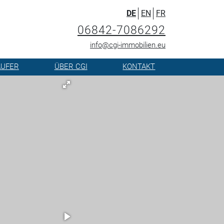
DE
EN
FR
06842-7086292
info@cgi-immobilien.eu
ÄUFER
ÜBER CGI
KONTAKT