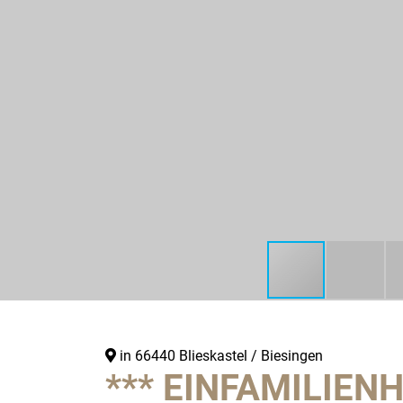
in 66440 Blieskastel / Biesingen
*** EINFAMILIEN