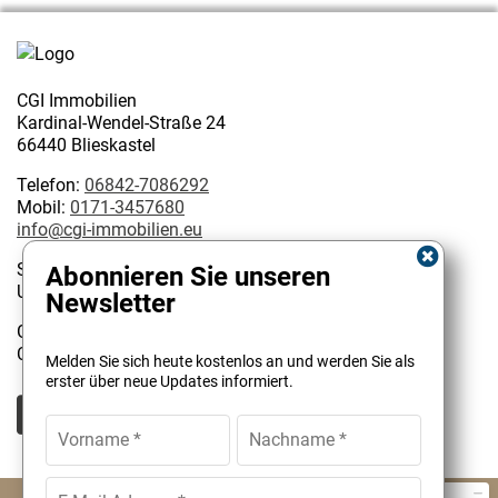
CGI Immobilien
Kardinal-Wendel-Straße 24
66440 Blieskastel
Telefon:
06842-7086292
Mobil:
0171-3457680
info@cgi-immobilien.eu
Steuernummer: 075/222/02627
Abonnieren Sie unseren
USt-IdNr.: DE 314128585
Newsletter
Geschäftsinhaber:
Kundenbewertungen und Erfahrungen zu
Christophe Garattoni Geprüfter Immobilienmakler IHK
Melden Sie sich heute kostenlos an und werden Sie als
CGI Immobilien
erster über neue Updates informiert.
SEHR GUT
100%
Empfehlungen auf
ProvenExpert.com
4,90 / 5,00
© CGI Immobilien Christophe Garattoni