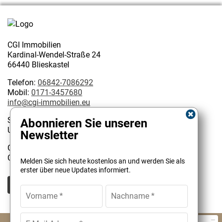
CGI Immobilien
Kardinal-Wendel-Straße 24
66440 Blieskastel
Telefon:
06842-7086292
Mobil:
0171-3457680
info@cgi-immobilien.eu
Steuernummer: 075/222/02627
Abonnieren Sie unseren
USt-IdNr.: DE 314128585
Newsletter
Geschäftsinhaber:
Kundenbewertungen und Erfahrungen zu
Christophe Garattoni Geprüfter Immobilienmakler IHK
Melden Sie sich heute kostenlos an und werden Sie als
CGI Immobilien
erster über neue Updates informiert.
SEHR GUT
100%
Empfehlungen auf
ProvenExpert.com
4,90 / 5,00
© CGI Immobilien Christophe Garattoni