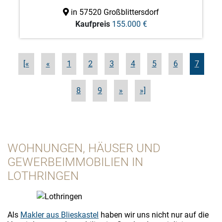
schöner W ...
in 57520 Großblittersdorf
Kaufpreis
155.000 €
[«
«
1
2
3
4
5
6
7
8
9
»
»]
WOHNUNGEN, HÄUSER UND
GEWERBEIMMOBILIEN IN
LOTHRINGEN
Als
Makler aus Blieskastel
haben wir uns nicht nur auf die