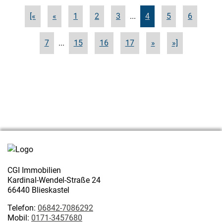
[«
«
1
2
3
...
4
5
6
7
...
15
16
17
»
»]
CGI Immobilien
Kardinal-Wendel-Straße 24
66440 Blieskastel
Telefon:
06842-7086292
Mobil:
0171-3457680