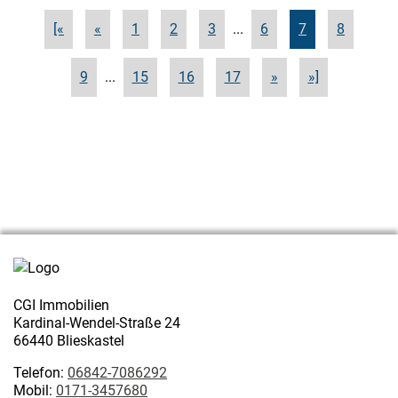
[«
«
1
2
3
...
6
7
8
9
...
15
16
17
»
»]
CGI Immobilien
Kardinal-Wendel-Straße 24
66440 Blieskastel
Telefon:
06842-7086292
Mobil:
0171-3457680