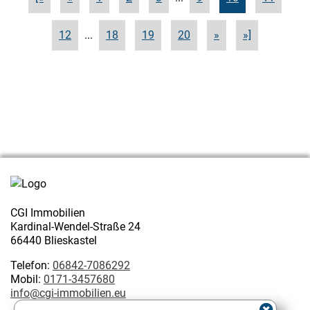
12
...
18
19
20
»
»]
CGI Immobilien
Kardinal-Wendel-Straße 24
66440 Blieskastel
Telefon:
06842-7086292
Mobil:
0171-3457680
info@cgi-immobilien.eu