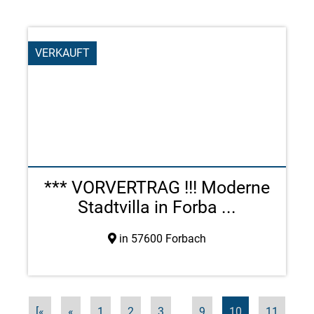
VERKAUFT
*** VORVERTRAG !!! Moderne
Stadtvilla in Forba ...
in 57600 Forbach
[«
«
1
2
3
...
9
10
11