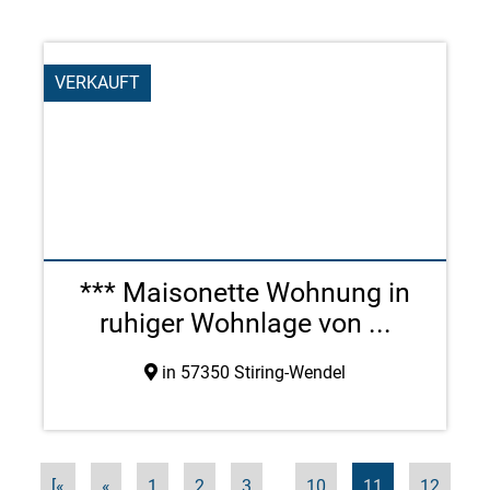
VERKAUFT
*** Maisonette Wohnung in
ruhiger Wohnlage von ...
in 57350 Stiring-Wendel
[«
«
1
2
3
...
10
11
12