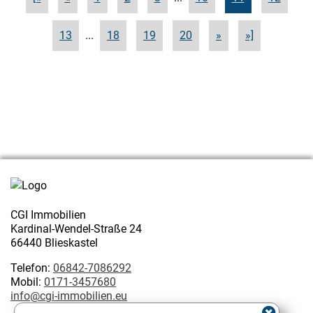
13
...
18
19
20
»
»]
CGI Immobilien
Kardinal-Wendel-Straße 24
66440 Blieskastel
Telefon:
06842-7086292
Mobil:
0171-3457680
info@cgi-immobilien.eu