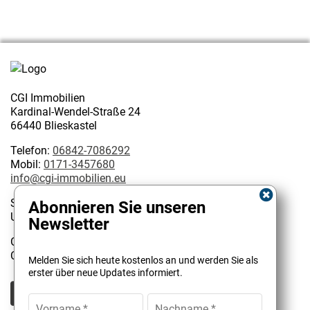
CGI Immobilien
Kardinal-Wendel-Straße 24
66440 Blieskastel
Telefon:
06842-7086292
Mobil:
0171-3457680
info@cgi-immobilien.eu
Steuernummer: 075/222/02627
Abonnieren Sie unseren
USt-IdNr.: DE 314128585
Newsletter
Geschäftsinhaber:
Kundenbewertungen und Erfahrungen zu
Christophe Garattoni Geprüfter Immobilienmakler IHK
Melden Sie sich heute kostenlos an und werden Sie als
CGI Immobilien
erster über neue Updates informiert.
SEHR GUT
100%
Empfehlungen auf