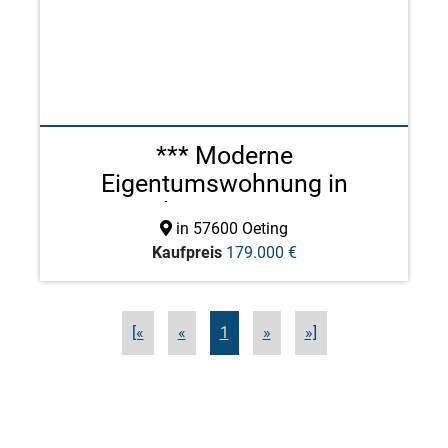
*** Moderne
Eigentumswohnung in
Toplage von Oet ...
in 57600 Oeting
Kaufpreis
179.000 €
[«
«
1
»
»]