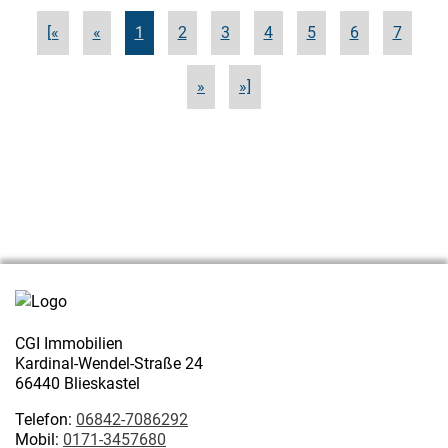
[«
«
1
2
3
4
5
6
7
»
»]
CGI Immobilien
Kardinal-Wendel-Straße 24
66440 Blieskastel
Telefon:
06842-7086292
Mobil:
0171-3457680