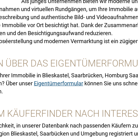
Als junges Unternehmen bieten wir moderne u
nahmen und virtuellen Rundgängen, um Ihre Immobilie au
schreibung und authentische Bild- und Videoaufnahmen, 
die Immobilie vor Ort besichtigt hat. Dank der Zusammenar
ren und den Besichtigungsaufwand reduzieren.
poséerstellung und modernen Vermarktung ist ein zügige
N ÜBER DAS EIGENTÜMERFORMU
Ihrer Immobilie in Blieskastel, Saarbrücken, Homburg Sa
ln? Über unser
Eigentümerformular
können Sie uns schnel
n.
EM KÄUFERFINDER NACH INTERE
ichkeit, in unserer Datenbank nach passenden Käufern zu
egion Blieskastel, Saarbücken und Umgebung registriert