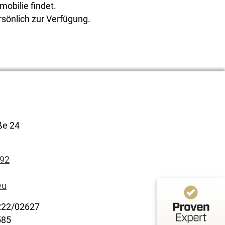
mobilie findet.
rsönlich zur Verfügung.
Kundenbewertungen und Erfahrungen zu
CGI Immobilien
100%
SEHR GUT
Empfehlungen auf
ße 24
ProvenExpert.com
4,90 / 5,00
92
2
Bewertungen auf ProvenExpert.com
eu
Profil ansehen
222/02627
Erfahren Sie mehr über dieses Bewertungssiegel
585