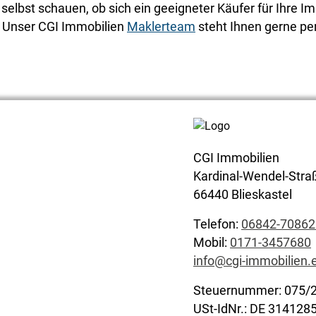
elbst schauen, ob sich ein geeigneter Käufer für Ihre Im
? Unser CGI Immobilien
Maklerteam
steht Ihnen gerne pe
CGI Immobilien
Kardinal-Wendel-Stra
66440 Blieskastel
Telefon:
06842-70862
Mobil:
0171-3457680
info@cgi-immobilien.
Steuernummer: 075/
USt-IdNr.: DE 314128