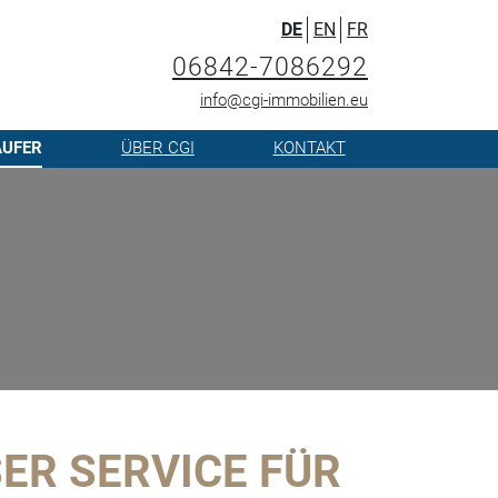
DE
EN
FR
06842-7086292
info@cgi-immobilien.eu
ÄUFER
ÜBER CGI
KONTAKT
ER SERVICE FÜR