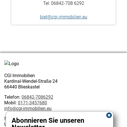
Tel: 06842-708 6292
biet@cgi-immobilien.eu
CGI Immobilien
Kardinal-Wendel-Straße 24
66440 Blieskastel
Telefon:
06842-7086292
Mobil:
0171-3457680
info@cgi-immobilien.eu
Steuernummer: 075/222/02627
Abonnieren Sie unseren
USt-IdNr.: DE 314128585