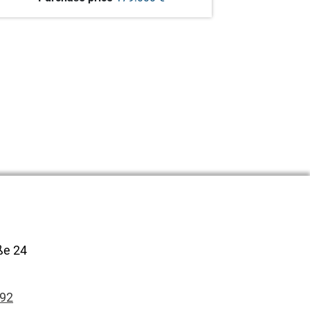
Kundenbewertungen und Erfahrungen zu
CGI Immobilien
100%
SEHR GUT
Empfehlungen auf
ße 24
ProvenExpert.com
4,90 / 5,00
92
2