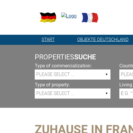
START
OBJEKTE DEUTSCHLAND
PROPERTIES
SUCHE
Type of commercialization:
Countr
Type of property:
Living
ZUHAUSE IN FRA