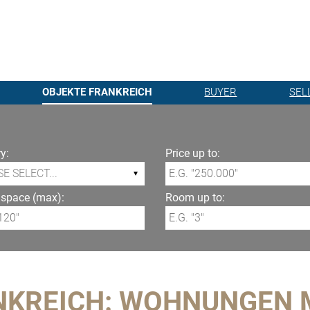
OBJEKTE FRANKREICH
BUYER
SEL
y:
Price up to:
 space (max):
Room up to:
NKREICH: WOHNUNGEN M