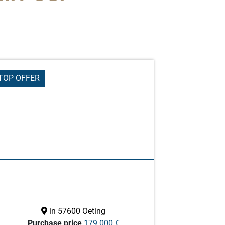
TOP OFFER
in 57600 Oeting
Purchase price
179.000 €