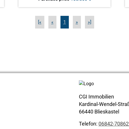
[«
«
1
»
»]
CGI Immobilien
Kardinal-Wendel-Stra
66440 Blieskastel
Telefon:
06842-70862