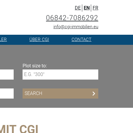
DE
EN
FR
06842-7086292
info@cgi-immobilien.eu
LER
ÜBER CGI
CONTACT
Plot size to:
IT CGI