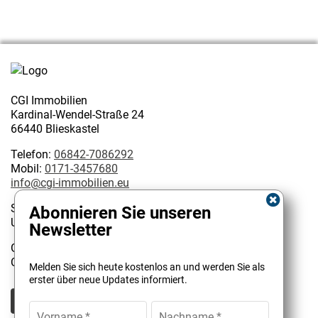
CGI Immobilien
Kardinal-Wendel-Straße 24
66440 Blieskastel
Telefon:
06842-7086292
Mobil:
0171-3457680
info@cgi-immobilien.eu
Steuernummer: 075/222/02627
Abonnieren Sie unseren
USt-IdNr.: DE 314128585
Newsletter
Geschäftsinhaber:
Kundenbewertungen und Erfahrungen zu
Christophe Garattoni Geprüfter Immobilienmakler IHK
Melden Sie sich heute kostenlos an und werden Sie als
CGI Immobilien
erster über neue Updates informiert.
SEHR GUT
100%
Empfehlungen auf