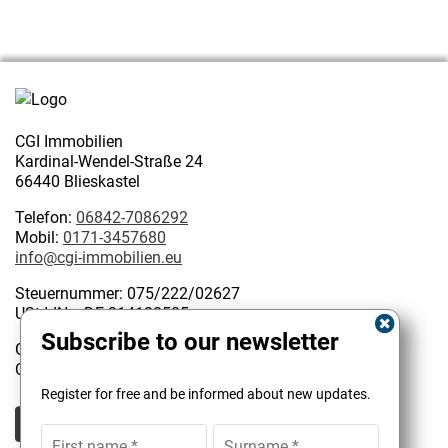
CGI Immobilien
Kardinal-Wendel-Straße 24
66440 Blieskastel
Telefon:
06842-7086292
Mobil:
0171-3457680
info@cgi-immobilien.eu
Steuernummer: 075/222/02627
USt-IdNr.: DE 314128585
Subscribe to our newsletter
Geschäftsinhaber:
Kundenbewertungen und Erfahrungen zu
Christophe Garattoni Geprüfter Immobilienmakler IHK
CGI Immobilien
Register for free and be informed about new updates.
SEHR GUT
100%
Empfehlungen auf