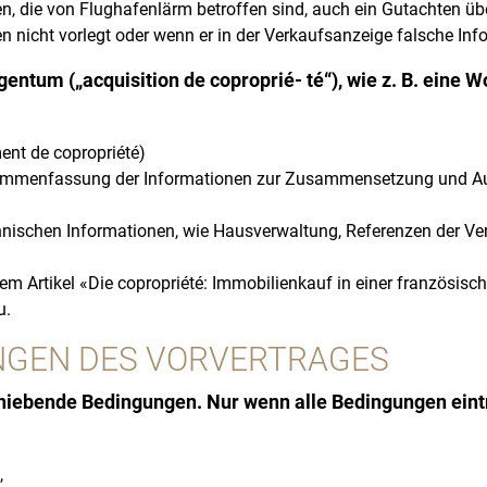
en, die von Flughafenlärm betroffen sind, auch ein Gutachten üb
n nicht vorlegt oder wenn er in der Verkaufsanzeige falsche Inf
entum („acquisition de coproprié- té“), wie z. B. eine 
nt de copropriété)
usammenfassung der Informationen zur Zusammensetzung und Au
echnischen Informationen, wie Hausverwaltung, Referenzen der V
rem Artikel «Die copropriété: Immobilienkauf in einer französi
u.
NGEN DES VORVERTRAGES
chiebende Bedingungen. Nur wenn alle Bedingungen ein
,