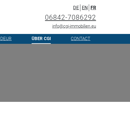
DE
EN
FR
06842-7086292
info@cgi-immobilien.eu
NDEUR
ÜBER CGI
CONTACT