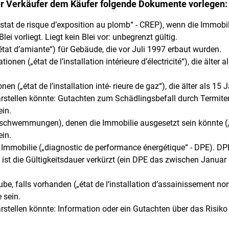
er Verkäufer dem Käufer folgende Dokumente vorlegen:
stat de risque d’exposition au plomb“ - CREP), wenn die Immobil
lei vorliegt. Liegt kein Blei vor: unbegrenzt gültig.
tat d’amiante“) für Gebäude, die vor Juli 1997 erbaut wurden.
onen („état de l’installation intérieure d’électricité“), die älter 
n („état de l’installation inté- rieure de gaz“), die älter als 15 
rstellen könnte: Gutachten zum Schädlingsbefall durch Termiten (
ein.
schwemmungen), denen die Immobilie ausgesetzt sein könnte („éta
ein.
 Immobilie („diagnostic de performance énergétique“ - DPE). DPE
E ist die Gültigkeitsdauer verkürzt (ein DPE das zwischen Janua
e, falls vorhanden („état de l’installation d’assainissement non 
 sein.
darstellen könnte: Information oder ein Gutachten über das Ri