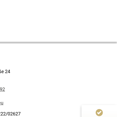
Kundenbewertungen und Erfahrungen zu
CGI Immobilien
100%
SEHR GUT
ße 24
Empfehlungen auf
ProvenExpert.com
4,90 / 5,00
92
2
eu
Bewertungen auf ProvenExpert.com
222/02627