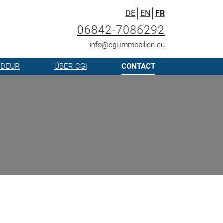
DE
EN
FR
06842-7086292
info@cgi-immobilien.eu
NDEUR
ÜBER CGI
CONTACT