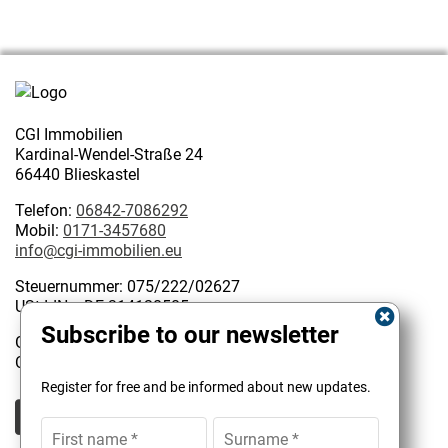
CGI Immobilien
Kardinal-Wendel-Straße 24
66440 Blieskastel
Telefon:
06842-7086292
Mobil:
0171-3457680
info@cgi-immobilien.eu
Steuernummer: 075/222/02627
USt-IdNr.: DE 314128585
Subscribe to our newsletter
Geschäftsinhaber:
Kundenbewertungen und Erfahrungen zu
Christophe Garattoni Geprüfter Immobilienmakler IHK
CGI Immobilien
Register for free and be informed about new updates.
SEHR GUT
100%
Empfehlungen auf